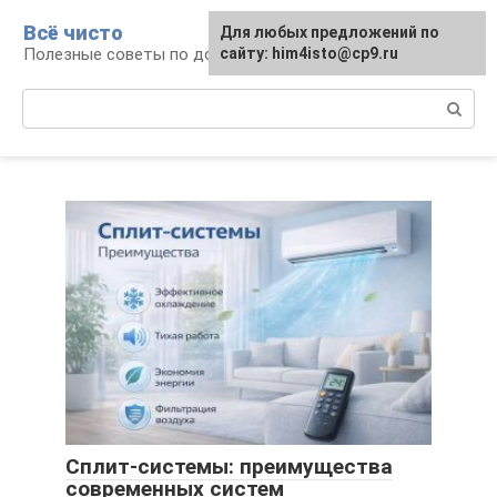
Перейти
Всё чисто
Для любых предложений по
к
Полезные советы по домоводству
сайту: him4isto@cp9.ru
контенту
Поиск:
Сплит-системы: преимущества
современных систем