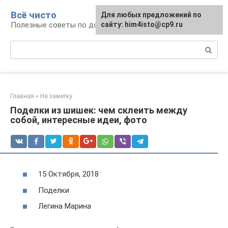
Перейти
Всё чисто
Для любых предложений по
к
Полезные советы по домоводству
сайту: him4isto@cp9.ru
контенту
Поиск:
Главная
»
На заметку
Поделки из шишек: чем склеить между
собой, интересные идеи, фото
15 Октября, 2018
Поделки
Легина Марина