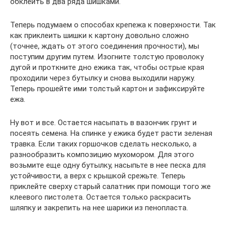
обклеить в два ряда шишками.
Теперь подумаем о способах крепежа к поверхности. Так
как приклеить шишки к картону довольно сложно
(точнее, ждать от этого соединения прочности), мы
поступим другим путем. Изогните толстую проволоку
дугой и проткните дно ежика так, чтобы острые края
проходили через бутылку и снова выходили наружу.
Теперь прошейте ими толстый картон и зафиксируйте
ежа.
Ну вот и все. Остается насыпать в вазончик грунт и
посеять семена. На спинке у ежика будет расти зеленая
травка. Если таких горшочков сделать несколько, а
разнообразить композицию мухомором. Для этого
возьмите еще одну бутылку, насыпьте в нее песка для
устойчивости, а верх с крышкой срежьте. Теперь
приклейте сверху старый салатник при помощи того же
клеевого пистолета. Остается только раскрасить
шляпку и закрепить на нее шарики из пенопласта.