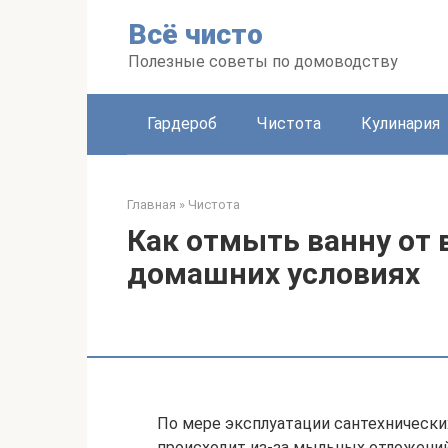
Перейти
Всё чисто
к
контенту
Полезные советы по домоводству
Гардероб
Чистота
Кулинария
Главная
»
Чистота
Как отмыть ванну от 
домашних условиях
По мере эксплуатации сантехнически
происходит из-за мыльных отложений,