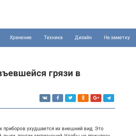
Хранение
Техника
Дизайн
На заметку
въевшейся грязи в
х приборов ухудшается их внешний вид. Это
 пыли, других загрязнений. Чтобы не пришлось