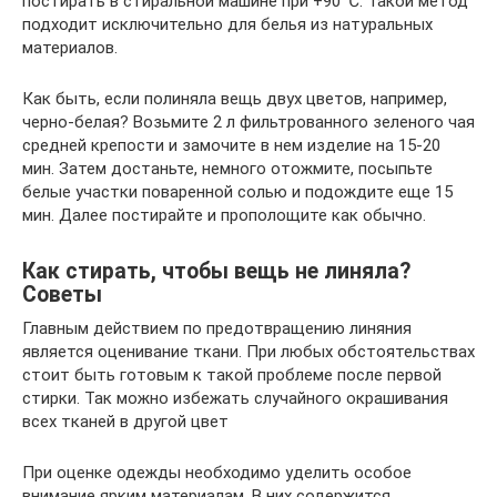
постирать в стиральной машине при +90 ℃. Такой метод
подходит исключительно для белья из натуральных
материалов.
Как быть, если полиняла вещь двух цветов, например,
черно-белая? Возьмите 2 л фильтрованного зеленого чая
средней крепости и замочите в нем изделие на 15-20
мин. Затем достаньте, немного отожмите, посыпьте
белые участки поваренной солью и подождите еще 15
мин. Далее постирайте и прополощите как обычно.
Как стирать, чтобы вещь не линяла?
Советы
Главным действием по предотвращению линяния
является оценивание ткани. При любых обстоятельствах
стоит быть готовым к такой проблеме после первой
стирки. Так можно избежать случайного окрашивания
всех тканей в другой цвет
При оценке одежды необходимо уделить особое
внимание ярким материалам. В них содержится