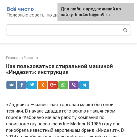
Перейти
Всё чисто
Для любых предложений по
к
Полезные советы по домоводству
сайту: him4isto@cp9.ru
контенту
Поиск:
Главная
»
Чистота
Как пользоваться стиральной машиной
«Индезит»: инструкция
«Индезит» — известная торговая марка бытовой
техники. В начале двадцатого века в итальянском
городе Фабриано начала работу компания по
производству весов Industrie Merloni. В 1985 году она
приобрела известный европейцам бренд «Индезит». В
2014 г. приобрела контрольный пакет акций и стала