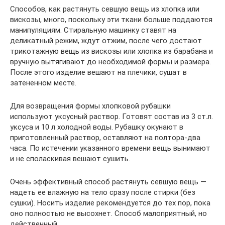
Способов, как растянуть севшую вещь из хлопка или
вискозы, много, поскольку эти ткани больше поддаются
манипуляциям. Стиральную машинку ставят на
деликатный режим, ждут отжим, после чего достают
трикотажную вещь из вискозы или хлопка из барабана и
вручную вытягивают до необходимой формы и размера.
После этого изделие вешают на плечики, сушат в
затененном месте.
Для возвращения формы хлопковой рубашки
используют уксусный раствор. Готовят состав из 3 ст.л.
уксуса и 10 л холодной воды. Рубашку окунают в
приготовленный раствор, оставляют на полтора-два
часа. По истечении указанного времени вещь вынимают
и не споласкивая вешают сушить.
Очень эффективный способ растянуть севшую вещь —
надеть ее влажную на тело сразу после стирки (без
сушки). Носить изделие рекомендуется до тех пор, пока
оно полностью не высохнет. Способ малоприятный, но
действенный.