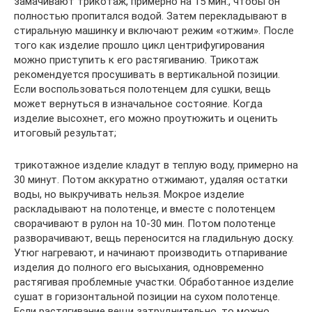
замачивают трикотаж, примерно на 15 мин., чтобы он
полностью пропитался водой. Затем перекладывают в
стиральную машинку и включают режим «отжим». После
того как изделие прошло цикл центрифугирования
можно приступить к его растягиванию. Трикотаж
рекомендуется просушивать в вертикальной позиции.
Если воспользоваться полотенцем для сушки, вещь
может вернуться в изначальное состояние. Когда
изделие высохнет, его можно проутюжить и оценить
итоговый результат;
трикотажное изделие кладут в теплую воду, примерно на
30 минут. Потом аккуратно отжимают, удаляя остатки
воды, но выкручивать нельзя. Мокрое изделие
раскладывают на полотенце, и вместе с полотенцем
сворачивают в рулон на 10-30 мин. Потом полотенце
разворачивают, вещь переносится на гладильную доску.
Утюг нагревают, и начинают производить отпаривание
изделия до полного его высыхания, одновременно
растягивая проблемные участки. Обработанное изделие
сушат в горизонтальной позиции на сухом полотенце.
Если растягивание вещи затруднительно, то можно