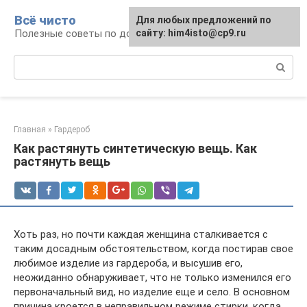
Перейти
Всё чисто
Для любых предложений по
к
Полезные советы по домоводству
сайту: him4isto@cp9.ru
контенту
Поиск:
Главная
»
Гардероб
Как растянуть синтетическую вещь. Как
растянуть вещь
Хоть раз, но почти каждая женщина сталкивается с
таким досадным обстоятельством, когда постирав свое
любимое изделие из гардероба, и высушив его,
неожиданно обнаруживает, что не только изменился его
первоначальный вид, но изделие еще и село. В основном
причина кроется в неправильном режиме стирки, когда