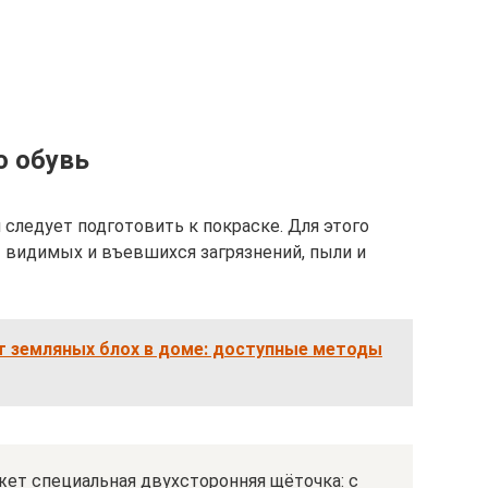
ю обувь
 следует подготовить к покраске. Для этого
 видимых и въевшихся загрязнений, пыли и
т земляных блох в доме: доступные методы
ет специальная двухсторонняя щёточка: с