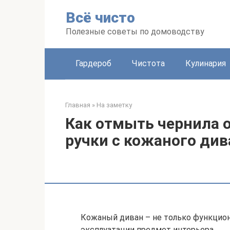
Перейти
Всё чисто
к
контенту
Полезные советы по домоводству
Гардероб
Чистота
Кулинария
Главная
»
На заметку
Как отмыть чернила 
ручки с кожаного див
Кожаный диван – не только функцион
эксплуатации предмет интерьера.