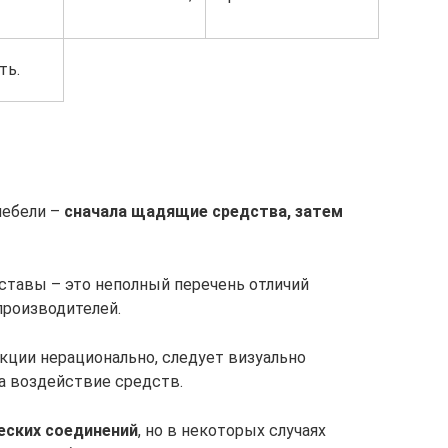
ть.
мебели –
сначала щадящие средства, затем
оставы – это неполный перечень отличий
производителей.
кции нерационально, следует визуально
а воздействие средств.
еских соединений
, но в некоторых случаях