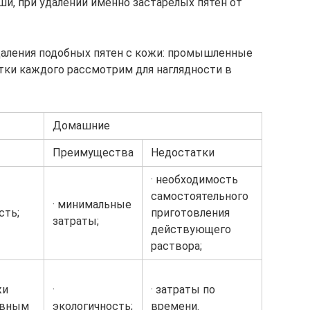
и, при удалении именно застарелых пятен от
даления подобных пятен с кожи: промышленные
тки каждого рассмотрим для наглядности в
Домашние
Преимущества
Недостатки
· необходимость
самостоятельного
· минимальные
сть;
приготовления
затраты;
действующего
раствора;
жи
·
· затраты по
ивным
экологичность;
времени.