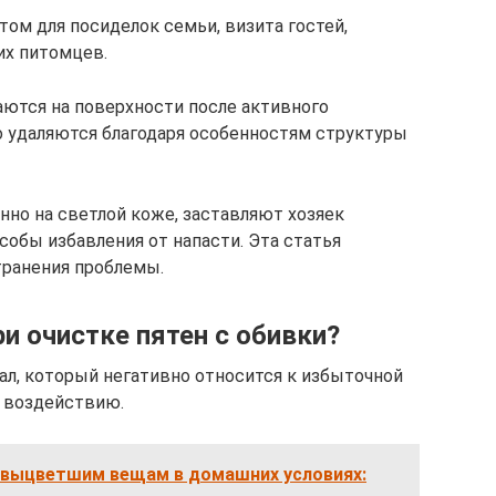
ом для посиделок семьи, визита гостей,
их питомцев.
аются на поверхности после активного
 удаляются благодаря особенностям структуры
нно на светлой коже, заставляют хозяек
собы избавления от напасти. Эта статья
ранения проблемы.
и очистке пятен с обивки?
л, который негативно относится к избыточной
у воздействию.
т выцветшим вещам в домашних условиях: