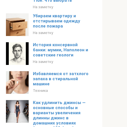
Tide: что выбрать
На заметку
Убираем квартиру и
отстирываем одежду
после пожара
На заметку
История консервной
банки: мумии, Наполеон и
советские геологи
На заметку
Избавляемся от затхлого
запаха в стиральной
машине
Техника
Как удлинить джинсы —
основные способы и
варианты увеличения
длинны джинс в
домашних условиях