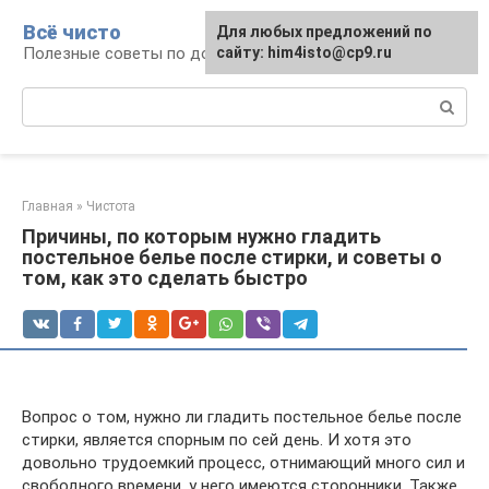
Перейти
Всё чисто
Для любых предложений по
к
Полезные советы по домоводству
сайту: him4isto@cp9.ru
контенту
Поиск:
Главная
»
Чистота
Причины, по которым нужно гладить
постельное белье после стирки, и советы о
том, как это сделать быстро
Вопрос о том, нужно ли гладить постельное белье после
стирки, является спорным по сей день. И хотя это
довольно трудоемкий процесс, отнимающий много сил и
свободного времени, у него имеются сторонники. Также,