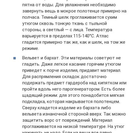
пятна от воды. Для увлажнения необходимо
завернуть вещь в мокрое полотенце примерно на
полчаса. Темный шелк проглаживается сухим
утюгом сквозь тонкую ткань с тыльной
стороны, а светлый — с лица. Температура
варьируется в пределах 115-140°С. Атлас
гладится примерно так же, как и шелк, на том же
режиме.
Вельвет и бархат. Эти материалы советуют не
гладить. Даже легкое касание горячим утюгом
приведет к порче изделия, придавит материал.
Для распрямления складок достаточно
подержать предмет гардероба над кипятком или
пройти вдоль него парогенератором. Есть более
щадящий режим: для этого понадобится мягкая
подкладка, которая накрывается полотенцем.
Сверху кладется изделие из бархата либо
вельвета изнаночной стороной вверх. Так можно
защитить ворс от повреждений. Материал
проглаживается на низкой температуре. На утюг
нажимать не надо. Если на вещи все равно