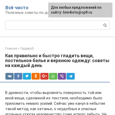
Перейти
Всё чисто
Для любых предложений по
к
Полезные советы по домоводству
сайту: him4isto@cp9.ru
контенту
Поиск:
Главная
»
Гардероб
Как правильно и быстро гладить вещи,
постельное белье и верхнюю одежду: советы
на каждый день
В древности, чтобы выровнять поверхность той или
иной вещи, сделанной из текстиля, необходимо было
приложить немало усилий. Сейчас уже канул в небытие
такой метод, как катанье, о неудобных и опасных
угольных утюгах человечество тоже успело забыть. На