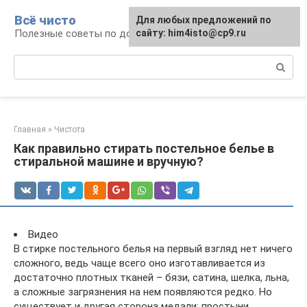
Перейти
Всё чисто
Для любых предложений по
к
Полезные советы по домоводству
сайту: him4isto@cp9.ru
контенту
Поиск:
Главная
»
Чистота
Как правильно стирать постельное белье в
стиральной машине и вручную?
Видео
В стирке постельного белья на первый взгляд нет ничего
сложного, ведь чаще всего оно изготавливается из
достаточно плотных тканей – бязи, сатина, шелка, льна,
а сложные загрязнения на нем появляются редко. Но
существует и другая сторона медали: простыни,