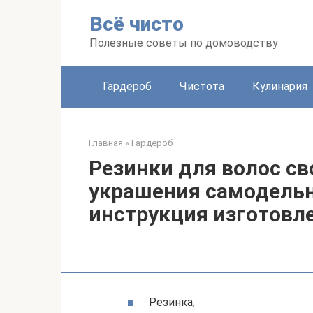
Перейти
Всё чисто
к
контенту
Полезные советы по домоводству
Гардероб
Чистота
Кулинария
Главная
»
Гардероб
Резинки для волос с
украшения самодельн
инструкция изготовл
Резинка;