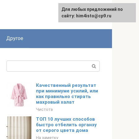
Для любых предложений по
сайту: him4isto@cp9.ru
Другое
Поиск:
Качественный результат
при минимуме усилий, или
как правильно стирать
махровый халат
Чистота
ТОП 10 лучших способов
быстро отбелить органзу
от серого цвета дома
На заметку