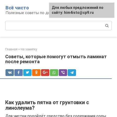
Перейти
Всё чисто
Для любых предложений по
к
Полезные советы по домоводству
сайту: him4isto@cp9.ru
контенту
Поиск:
Главная
»
На заметку
Советы, которые помогут отмыть ламинат
после ремонта
Как удалить пятна от грунтовки с
линолеума?
Для чистки подойдёт средство без содержания соды