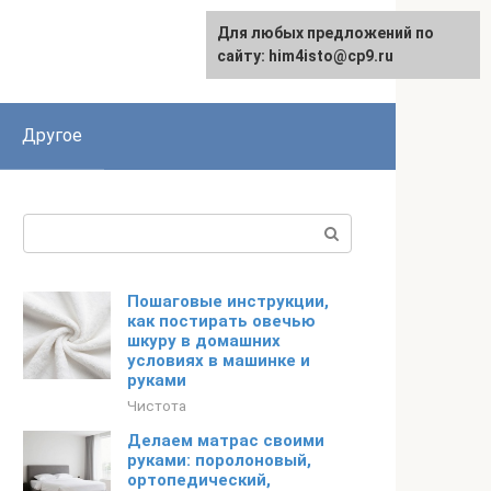
Для любых предложений по
сайту: him4isto@cp9.ru
Другое
Поиск:
Пошаговые инструкции,
как постирать овечью
шкуру в домашних
условиях в машинке и
руками
Чистота
Делаем матрас своими
руками: поролоновый,
ортопедический,