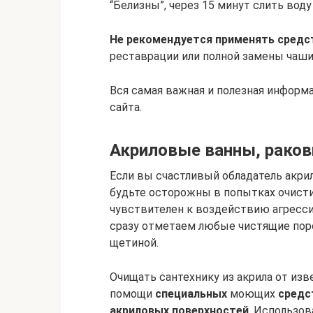
“Белизны”, через 15 минут слить вод
Не рекомендуется применять средс
реставрации или полной замены чаши
Вся самая важная и полезная информа
сайта.
Акриловые ванны, ракови
Если вы счастливый обладатель акрил
будьте осторожны в попытках очисти
чувствителен к воздействию агресс
сразу отметаем любые чистящие пор
щетиной.
Очищать сантехнику из акрила от из
помощи
специальных
моющих
средс
акриловых поверхностей
. Использо