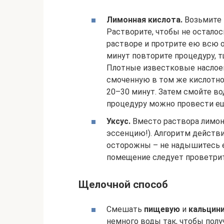
Лимонная кислота.
Возьмите и
Растворите, чтобы не осталос
растворе и протрите ею всю 
минут повторите процедуру, 
Плотные известковые наслоен
смоченную в том же кислотно
20–30 минут. Затем смойте во
процедуру можно провести ещ
Уксус.
Вместо раствора лимон
эссенцию!). Алгоритм действи
осторожны – не надышитесь е
помещение следует проветрит
Щелочной способ
Смешать
пищевую
и
кальцин
немного воды так, чтобы полу