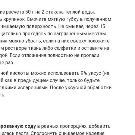
з расчета 50 г на 2 стакана теплой воды.
ь крупинок. Смочите мягкую губку в полученном
очищаемую поверхность. Не смывая, через 15
тщательно проходясь по загрязненным местам.
ия можно убрать, если на них сверху положите
м растворе ткань либо салфетки и оставите на
дой. Если отложения полностью не пропали –
е раз.
ной кислоты можно использовать 9% уксус (не
й как в предыдущем случае, только будьте
дкими испарениями. После уксусной обработки
ь.
ированную соду
в равных пропорциях, добавить
чилась паста. Сполоснуть очищаемое изделие