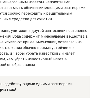
я минеральным налетом, неприятными
дается отмыть обычными моющими растворами.
ется срочно переходить к решительным
льные средства для очистки.
 ванн, унитазов и другой сантехники постепенно
ожения. Вода содержит минеральные вещества в
не исчезают при ее высыхании, оставаясь на
ти отложения обычно весьма устойчивы к
тв, и, чтобы убрать известковый налет,
м, чем убрать известковый налет в
рой он образовался.
сильнодействующими едкими растворами
рчатках
!