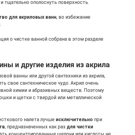
у и тщательно ополоснуть поверхность.
тво для акриловых ванн
, во избежание
.
ция о чистке ванной собрана в этом разделе
ны и другие изделия из акрила
овой ванны или другой сантехники из акрила,
ть свое сантехническое чудо. Акрил очень
ивной химии и абразивных веществ. Поэтому
ошки и щетки с твердой или металлической
весткового налета лучше
исключительно
при
тв
, предназначенных как раз
для чистки
вать концентрированные щелочи или кислоты не