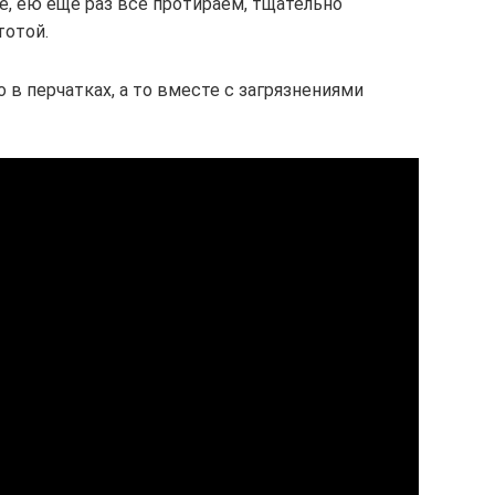
е, ею еще раз все протираем, тщательно
тотой.
в перчатках, а то вместе с загрязнениями