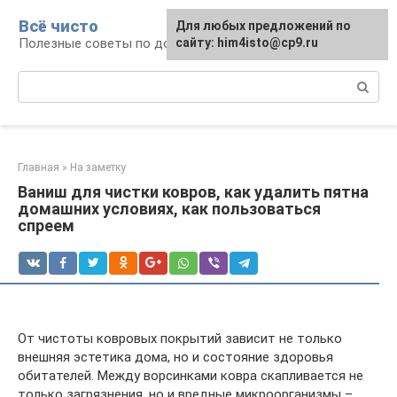
Перейти
Всё чисто
Для любых предложений по
к
Полезные советы по домоводству
сайту: him4isto@cp9.ru
контенту
Поиск:
Главная
»
На заметку
Ваниш для чистки ковров, как удалить пятна
домашних условиях, как пользоваться
спреем
От чистоты ковровых покрытий зависит не только
внешняя эстетика дома, но и состояние здоровья
обитателей. Между ворсинками ковра скапливается не
только загрязнения, но и вредные микроорганизмы –