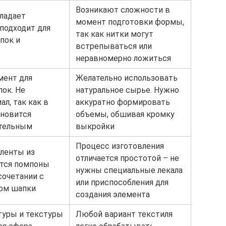
Возникают сложности в
бладает
момент подготовки формы,
подходит для
так как нитки могут
пок и
встрепываться или
неравномерно ложиться
мент для
Желательно использовать
ок. Не
натуральное сырье. Нужно
л, так как в
аккуратно формировать
ановится
объемы, обшивая кромку
ательным
выкройки
Процесс изготовления
ленты из
отличается простотой – не
ятся помпоны
нужны специальные лекала
сочетании с
или приспособления для
ом шапки
создания элемента
туры и текстуры
Любой вариант текстиля