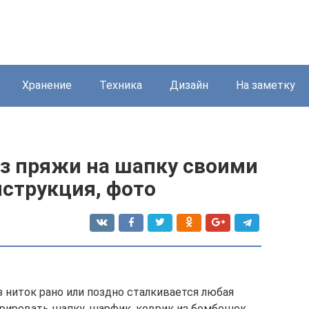
Хранение
Техника
Дизайн
На заметку
из пряжи на шапку своими
нструкция, фото
 ниток рано или поздно сталкивается любая
рировать шапку, шарфик, коврик из бомбошек…