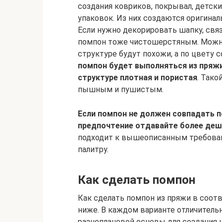
создания ковриков, покрывал, детски
упаковок. Из них создаются оригина
Если нужно декорировать шапку, свя
помпон тоже чистошерстяным. Можно
структуре будут похожи, а по цвету 
помпон будет выполняться из пряжи
структуре плотная и пористая
. Тако
пышным и пушистым.
Если помпон не должен совпадать п
предпочтение отдавайте более деш
подходит к вышеописанным требован
палитру.
Как сделать помпон
Как сделать помпон из пряжи в соот
ниже. В каждом варианте отличитель
разноплановой основы для создания 