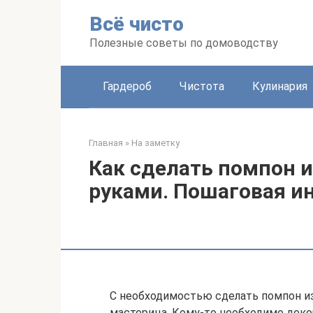
Перейти
Всё чисто
к
контенту
Полезные советы по домоводству
Гардероб
Чистота
Кулинария
Главная
»
На заметку
Как сделать помпон 
руками. Пошаговая и
С необходимостью сделать помпон из
мастерица. Кому-то необходимо деко