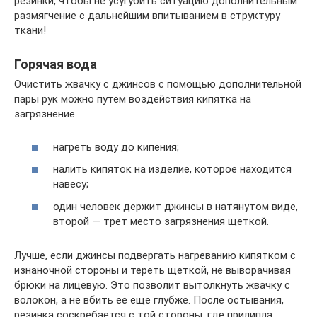
резинки, чтобы не усугубить ситуацию дополнительным
размягчение с дальнейшим впитыванием в структуру
ткани!
Горячая вода
Очистить жвачку с джинсов с помощью дополнительной
пары рук можно путем воздействия кипятка на
загрязнение.
нагреть воду до кипения;
налить кипяток на изделие, которое находится
навесу;
один человек держит джинсы в натянутом виде,
второй ― трет место загрязнения щеткой.
Лучше, если джинсы подвергать нагреванию кипятком с
изнаночной стороны и тереть щеткой, не выворачивая
брюки на лицевую. Это позволит вытолкнуть жвачку с
волокон, а не вбить ее еще глубже. После остывания,
резинка соскребается с той стороны, где прилипла,