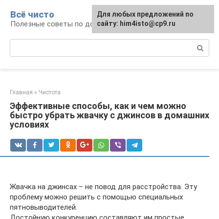
Перейти
Всё чисто
Для любых предложений по
к
Полезные советы по домоводству
сайту: him4isto@cp9.ru
контенту
Поиск:
Главная
»
Чистота
Эффективные способы, как и чем можно
быстро убрать жвачку с джинсов в домашних
условиях
Жвачка на джинсах – не повод для расстройства. Эту
проблему можно решить с помощью специальных
пятновыводителей.
Достойную конкуренцию составляют им простые