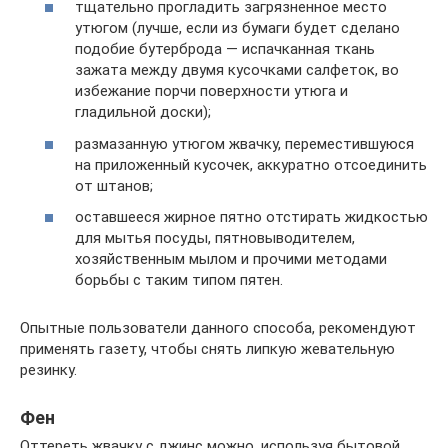
тщательно прогладить загрязненное место
утюгом (лучше, если из бумаги будет сделано
подобие бутерброда ― испачканная ткань
зажата между двумя кусочками салфеток, во
избежание порчи поверхности утюга и
гладильной доски);
размазанную утюгом жвачку, переместившуюся
на приложенный кусочек, аккуратно отсоединить
от штанов;
оставшееся жирное пятно отстирать жидкостью
для мытья посуды, пятновыводителем,
хозяйственным мылом и прочими методами
борьбы с таким типом пятен.
Опытные пользователи данного способа, рекомендуют
применять газету, чтобы снять липкую жевательную
резинку.
Фен
Оттереть жвачку с джинс можно, используя бытовой