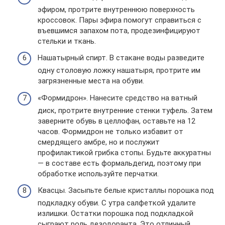
эфиром, протрите внутреннюю поверхность
кроссовок. Пары эфира помогут справиться с
въевшимся запахом пота, продезинфицируют
стельки и ткань.
Нашатырный спирт. В стакане воды разведите
одну столовую ложку нашатыря, протрите им
загрязненные места на обуви.
«Формидрон». Нанесите средство на ватный
диск, протрите внутренние стенки туфель. Затем
заверните обувь в целлофан, оставьте на 12
часов. Формидрон не только избавит от
смердящего амбре, но и послужит
профилактикой грибка стопы. Будьте аккуратны
— в составе есть формальдегид, поэтому при
обработке используйте перчатки.
Квасцы. Засыпьте белые кристаллы порошка под
подкладку обуви. С утра салфеткой удалите
излишки. Остатки порошка под подкладкой
сыграют роль дезодоранта. Это отличный