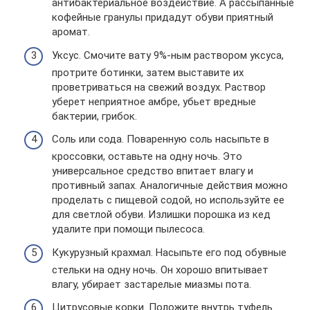
антибактериальное воздействие. А рассыпанные
кофейные гранулы придадут обуви приятный
аромат.
Уксус. Смочите вату 9%-ным раствором уксуса,
протрите ботинки, затем выставите их
проветриваться на свежий воздух. Раствор
уберет неприятное амбре, убьет вредные
бактерии, грибок.
Соль или сода. Поваренную соль насыпьте в
кроссовки, оставьте на одну ночь. Это
универсальное средство впитает влагу и
противный запах. Аналогичные действия можно
проделать с пищевой содой, но используйте ее
для светлой обуви. Излишки порошка из кед
удалите при помощи пылесоса.
Кукурузный крахмал. Насыпьте его под обувные
стельки на одну ночь. Он хорошо впитывает
влагу, убирает застарелые миазмы пота.
Цитрусовые корки. Положите внутрь туфель