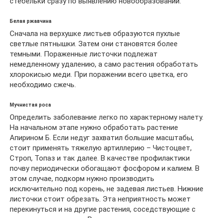
стебельки сразу по выявлению новообразований.
Белая ржавчина
Сначала на верхушке листьев образуются пухлые
светлые пятнышки. Затем они становятся более
темными. Пораженные листочки подлежат
немедленному удалению, а само растения обработать
хлорокисью меди. При поражении всего цветка, его
необходимо сжечь.
Мучнистая роса
Определить заболевание легко по характерному налету.
На начальном этапе нужно обработать растение
Апирином Б. Если недуг захватил большие масштабы,
стоит применять тяжелую артиллерию – Чистоцвет,
Строп, Топаз и так далее. В качестве профилактики
почву периодически обогащают фосфором и калием. В
этом случае, подкорм нужно производить
исключительно под корень, не задевая листьев. Нижние
листочки стоит обрезать. Эта неприятность может
перекинуться и на другие растения, соседствующие с