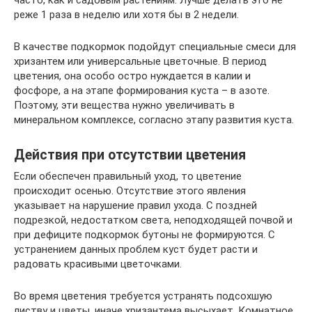
часто, как и садовым растениям. Лучше делать это не
реже 1 раза в неделю или хотя бы в 2 недели.
В качестве подкормок подойдут специальные смеси для
хризантем или универсальные цветочные. В период
цветения, она особо остро нуждается в калии и
фосфоре, а на этапе формирования куста – в азоте.
Поэтому, эти вещества нужно увеличивать в
минеральном комплексе, согласно этапу развития куста.
Действия при отсутствии цветения
Если обеспечен правильный уход, то цветение
происходит осенью. Отсутствие этого явления
указывает на нарушение правил ухода. С поздней
подрезкой, недостатком света, неподходящей почвой и
при дефиците подкормок бутоны не формируются. С
устранением данных проблем куст будет расти и
радовать красивыми цветочками.
Во время цветения требуется устранять подсохшую
листву и цветы, иначе хризантема высыхает. Комнатное