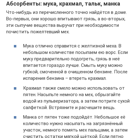
Абсорбенты: мука, крахмал, тальк, манка
Что-нибудь из перечисленного точно найдётся в доме.
Во-первых, они хорошо впитывают грязь, а во-вторых,
эти сыпучие вещества выручат при необходимости
почистить пожелтевший мех.
Мука отлично справится с желтизной меха. В
небольшом количестве посыпаем ею ворс. Если
муку предварительно подогреть, грязь в неё
впитается гораздо лучше. Смыть муку можно
губкой, смоченной в очищенном бензине. После
испарения бензина – втереть крахмал.
Крахмал также смело можно использовать от
пятен. Насыпьте немного на мех, обрызгайте
водой из пульверизатора, а затем потрите сухой
салфеткой. Встряхните и расчешите вещь.
Манка от пятен тоже подойдёт. Небольшое её
количество нужно насыпать на загрязнённый
участок, немного помять мех пальцами, а затем
счистить остатки мягкой щёткой. Если пятно