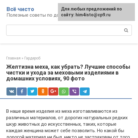
Перейти
Всё чисто
Для любых предложений по
к
Полезные советы по домоводству
сайту: him4isto@cp9.ru
контенту
Поиск:
Главная
»
Гардероб
Желтизна меха, как убрать? Лучшие способы
чистки и ухода за меховыми изделиями в
домашних условиях, 90 фото
В наше время изделия из меха изготавливаются из
различных материалов, от дорогих натуральных редких
шкур животных до искусственных, таких, которые
каждая женщина может себе позволить. Но какой бы
дорогой материал ни был, никто не застрахован от того,