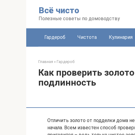
Перейти
Всё чисто
к
контенту
Полезные советы по домоводству
Гардероб
Чистота
Кулинария
Главная
»
Гардероб
Как проверить золото
подлинность
Отличить золото от подделки дома не
начала. Всем известен способ проверк
пригодится – ведь только чистое золо