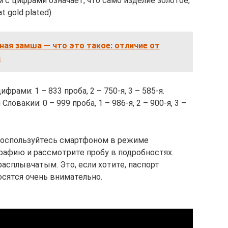
м с цифрами означает, что само изделие золотое,
 gold plated).
ная замша — что это такое: отличие от
а
рами: 1 – 833 проба, 2 – 750-я, 3 – 585-я.
овакии: 0 – 999 проба, 1 – 986-я, 2 – 900-я, 3 –
 Воспользуйтесь смартфоном в режиме
рафию и рассмотрите пробу в подробностях.
асплывчатым. Это, если хотите, паспорт
осятся очень внимательно.