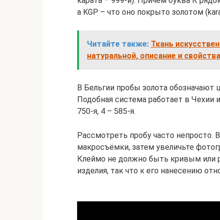
карата – 999-й). Причём буква К рядо
а KGP – что оно покрыто золотом (karat
Читайте также:
Ткань искусствен
натуральной, описание и свойств
В Бельгии пробы золота обозначают циф
Подобная система работает в Чехии и Сл
750-я, 4 – 585-я.
Рассмотреть пробу часто непросто.
макросъёмки, затем увеличьте фотог
Клеймо не должно быть кривым или р
изделия, так что к его нанесению отн