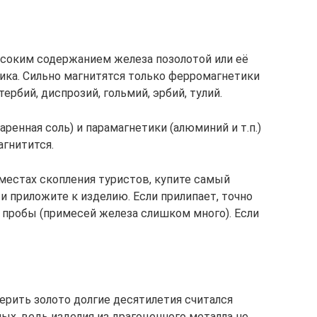
ысоким содержанием железа позолотой или её
ика. Сильно магнитятся только ферромагнетики
 тербий, диспрозий, гольмий, эрбий, тулий.
ренная соль) и парамагнетики (алюминий и т.п.)
агнитится.
 местах скопления туристов, купите самый
 приложите к изделию. Если прилипает, точно
 пробы (примесей железа слишком много). Если
рить золото долгие десятилетия считался
ых, ведь изделия из драгоценного металла не