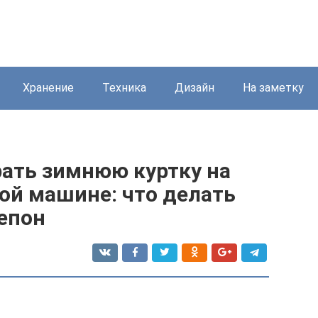
Хранение
Техника
Дизайн
На заметку
рать зимнюю куртку на
ой машине: что делать
епон