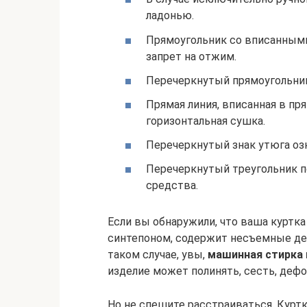
ладонью.
Прямоугольник со вписанными
запрет на отжим.
Перечеркнутый прямоугольник
Прямая линия, вписанная в пр
горизонтальная сушка.
Перечеркнутый знак утюга озн
Перечеркнутый треугольник 
средства.
Если вы обнаружили, что ваша куртк
синтепоном, содержит несъемные дет
таком случае, увы,
машинная стирка 
изделие может полинять, сесть, деф
Но не спешите расстраиваться. Курт