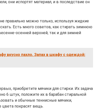
ли, они испортят материал, и в последствие он
не правильно можно только, используя жидкие
оскать. Есть много советов, как стирать зимнюю
весенне-осенней верхней, так и для зимней
афу вкусно пахло. Запах в шкафу с одеждой:
ервых, приобретите мячики для стирки. Их задача
но 6 штук, положите их в барабан стиральной
ьзовать и обычные теннисные мячики,
е цвета покрасят вещь.