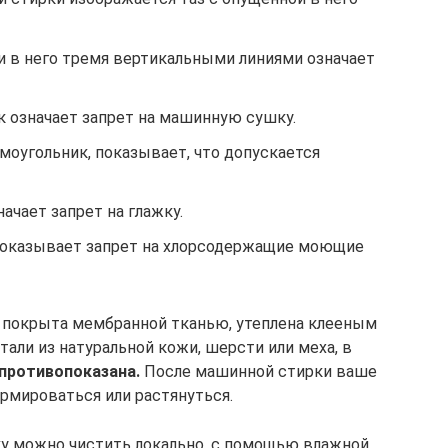
 в него тремя вертикальными линиями означает
 означает запрет на машинную сушку.
ямоугольник, показывает, что допускается
ачает запрет на глажку.
показывает запрет на хлорсодержащие моющие
а покрыта мембранной тканью, утеплена клееным
али из натуральной кожи, шерсти или меха, в
противопоказана.
После машинной стирки ваше
ормироваться или растянуться.
ку можно чистить локально, с помощью влажной