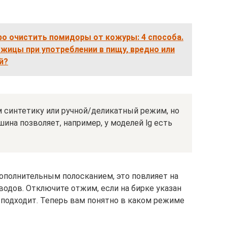
ро очистить помидоры от кожуры: 4 способа.
жицы при употреблении в пищу, вредно или
й?
м синтетику или ручной/деликатный режим, но
шина позволяет, например, у моделей lg есть
ополнительным полосканием, это повлияет на
водов. Отключите отжим, если на бирке указан
е подходит. Теперь вам понятно в каком режиме