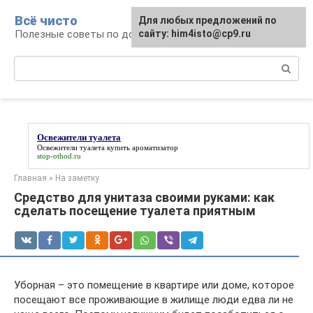
Перейти
Всё чисто
Для любых предложений по
к
Полезные советы по домоводству
сайту: him4isto@cp9.ru
контенту
Поиск:
Освежители туалета
Освежители туалета
купить ароматизатор
stop-othod.ru
Главная
»
На заметку
Средство для унитаза своими руками: как
сделать посещение туалета приятным
Уборная – это помещение в квартире или доме, которое
посещают все проживающие в жилище люди едва ли не