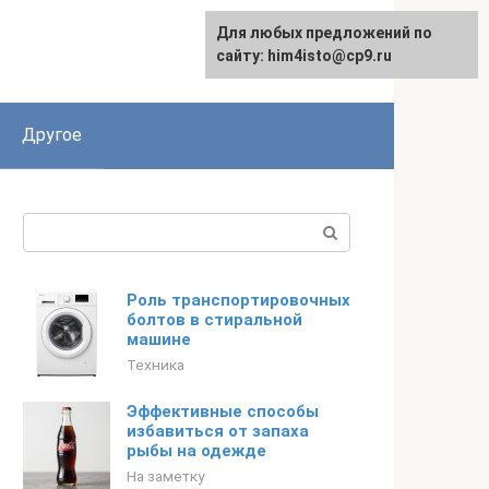
Для любых предложений по
сайту: him4isto@cp9.ru
Другое
Поиск:
Роль транспортировочных
болтов в стиральной
машине
Техника
Эффективные способы
избавиться от запаха
рыбы на одежде
На заметку