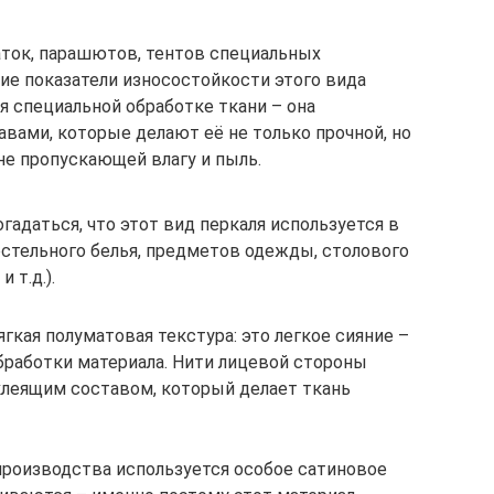
аток, парашютов, тентов специальных
е показатели износостойкости этого вида
я специальной обработке ткани – она
вами, которые делают её не только прочной, но
 не пропускающей влагу и пыль.
гадаться, что этот вид перкаля используется в
остельного белья, предметов одежды, столового
 т.д.).
кая полуматовая текстура: это легкое сияние –
бработки материала. Нити лицевой стороны
клеящим составом, который делает ткань
 производства используется особое сатиновое