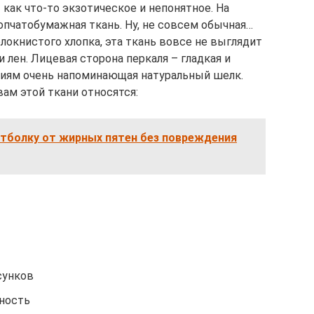
 как что-то экзотическое и непонятное. На
опчатобумажная ткань. Ну, не совсем обычная…
локнистого хлопка, эта ткань вовсе не выглядит
 лен. Лицевая сторона перкаля – гладкая и
иям очень напоминающая натуральный шелк.
ам этой ткани относятся:
утболку от жирных пятен без повреждения
сунков
нность