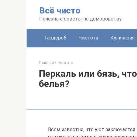
Перейти
Всё чисто
к
контенту
Полезные советы по домоводству
Гардероб
Чистота
Кулинария
Главная
»
Чистота
Перкаль или бязь, чт
белья?
Всем известно, что уют заключается 
статуэтка на комоде, яркие подушки 