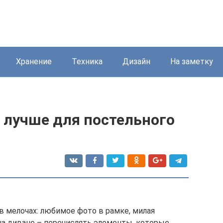
Хранение
Техника
Дизайн
На заметку
о лучше для постельного
в мелочах: любимое фото в рамке, милая
на диване – перечислять элементы, которые