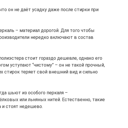
что он не даёт усадку даже после стирки при
каль – материал дорогой. Для того чтобы
 производители нередко включают в состав
полиэстера стоит гораздо дешевле, однако его
гом уступают “чистому” – он не такой прочный,
их стирок теряет свой внешний вид и сильно
гда шьют из особого перкаля –
лковых или льняных нитей. Естественно, такие
а и стоят недешево.