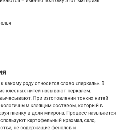
чиваются – именно поэтому этот материал
белья
ия
к какому роду относится слово «перкаль». В
из клееных нитей называют перкалем.
вычесывают. При изготовлении тонких нитей
кологичным клеящим составом, который в
азуя пленку в доли микрона. Процесс называется
используют картофельный крахмал, сало,
ества, не содержащие фенолов и