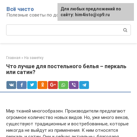
Перейти
Всё чисто
Для любых предложений по
к
Полезные советы по домоводству
сайту: him4isto@cp9.ru
контенту
Поиск:
Главная
»
На заметку
Что лучше для постельного белья – перкаль
или сатин?
Мир тканей многообразен. Производители предлагают
огромное количество новых видов. Но, уже много веков,
существуют традиционные и востребованные, которые
никогда не выйдут из применения. К ним относятся
перкаль и сатин. Они и сейчас актуальны, благодаря