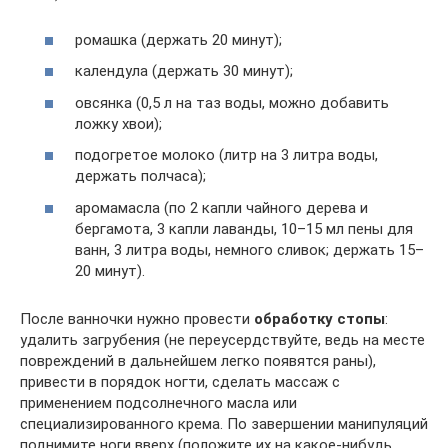
ромашка (держать 20 минут);
календула (держать 30 минут);
овсянка (0,5 л на таз воды, можно добавить
ложку хвои);
подогретое молоко (литр на 3 литра воды,
держать полчаса);
аромамасла (по 2 капли чайного дерева и
бергамота, 3 капли лаванды, 10–15 мл пены для
ванн, 3 литра воды, немного сливок; держать 15–
20 минут).
После ванночки нужно провести
обработку стопы
:
удалить загрубения (не переусердствуйте, ведь на месте
повреждений в дальнейшем легко появятся раны),
привести в порядок ногти, сделать массаж с
применением подсолнечного масла или
специализированного крема. По завершении манипуляций
поднимите ноги вверх (положите их на какое-нибудь