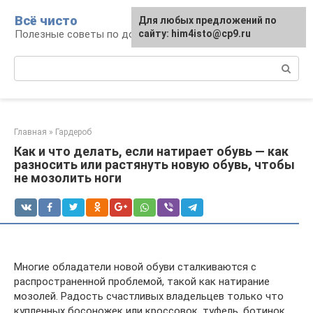
Перейти
Всё чисто
Для любых предложений по
к
Полезные советы по домоводству
сайту: him4isto@cp9.ru
контенту
Поиск:
Главная
»
Гардероб
Как и что делать, если натирает обувь — как
разносить или растянуть новую обувь, чтобы
не мозолить ноги
Многие обладатели новой обуви сталкиваются с
распространенной проблемой, такой как натирание
мозолей. Радость счастливых владельцев только что
купленных босоножек или кроссовок, туфель, ботинок