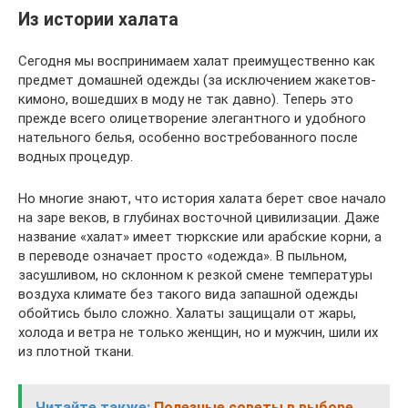
Из истории халата
Сегодня мы воспринимаем халат преимущественно как
предмет домашней одежды (за исключением жакетов-
кимоно, вошедших в моду не так давно). Теперь это
прежде всего олицетворение элегантного и удобного
нательного белья, особенно востребованного после
водных процедур.
Но многие знают, что история халата берет свое начало
на заре веков, в глубинах восточной цивилизации. Даже
название «халат» имеет тюркские или арабские корни, а
в переводе означает просто «одежда». В пыльном,
засушливом, но склонном к резкой смене температуры
воздуха климате без такого вида запашной одежды
обойтись было сложно. Халаты защищали от жары,
холода и ветра не только женщин, но и мужчин, шили их
из плотной ткани.
Читайте также:
Полезные советы в выборе