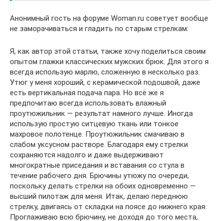
Анонимный гость на форуме Woman.ru советует вообще
не заморачиваться и гладить по старым стрелкам:
Я, как автор этой статьи, также хочу поделиться своим
опытом глажки классических мужских брюк. Для этого я
всегда использую марлю, сложенную в несколько раз.
Утюг у меня хороший, с керамической подошвой, даже
есть вертикальная подача пара. Но всё же я
предпочитаю всегда использовать влажный
проутюжильник — результат намного лучше. Иногда
использую простую ситцевую ткань или тонкое
махровое полотенце. Проутюжильник смачиваю в
слабом уксусном растворе. Благодаря ему стрелки
сохраняются надолго и даже выдерживают
многократные приседания и вставания со стула в
течение рабочего дня. Брючины утюжу по очереди,
поскольку делать стрелки на обоих одновременно —
высший пилотаж для меня. Итак, делаю переднюю
стрелку, двигаясь от складки на поясе до нижнего края.
Проглаживаю всю брючину, не доходя до того места,