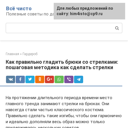
Перейти
Всё чисто
Для любых предложений по
к
Полезные советы по домоводству
сайту: him4isto@cp9.ru
контенту
Поиск:
Главная
»
Гардероб
Как правильно гладить брюки со стрелками:
пошаговая методика как сделать стрелки
На протяжении длительного периода времени место
главного тренда занимают стрелки на брюках. Они
навсегда стали частью классического костюма.
Правильно сделать такие изгибы, чтобы они гармонично
и идеально дополняли весь образ можно только
придерживаясь нескольких советов.