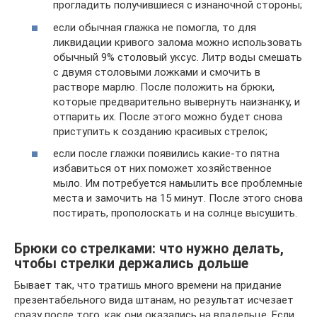
прогладить получившиеся с изнаночной стороны;
если обычная глажка не помогла, то для
ликвидации кривого залома можно использовать
обычный 9% столовый уксус. Литр воды смешать
с двумя столовыми ложками и смочить в
растворе марлю. После положить на брюки,
которые предварительно вывернуть наизнанку, и
отпарить их. После этого можно будет снова
приступить к созданию красивых стрелок;
если после глажки появились какие-то пятна
избавиться от них поможет хозяйственное
мыло. Им потребуется намылить все проблемные
места и замочить на 15 минут. После этого снова
постирать, прополоскать и на солнце высушить.
Брюки со стрелками: что нужно делать,
чтобы стрелки держались дольше
Бывает так, что тратишь много времени на придание
презентабельного вида штанам, но результат исчезает
сразу после того, как они оказались на владельце. Если