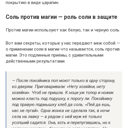
покрытию в виде царапин.
Соль против магии — роль соли в защите
Против магии используют как белую, так и черную соль
Вот вам секреты, которые у нас передают меж собой —
о применении соли в магии что называется, соль против
магии. Это подлинные приёмы, с удивительными
действенными результатами.
— После покойника пол моют только в одну сторону,
ко дверям. Приговаривали: «Нету хозяйки, нету
хозяйки». Чтоб не пришла. К ноци уж топор и ножик
можно класть под подушку, к порогу ли. Покойнику
под правую подмышку хлеб да соль: «Пей да ешь,
нас не пугай». Одна жонка не сделала так, в ночи
села на лавку — а рядом с ней муж её только
усопший садится. Она, хоть и перепугавшись, но к