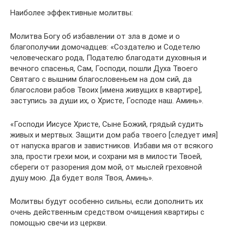
Наиболее эффективные молитвы:
Молитва Богу об избавлении от зла в доме и о
благополучии домочадцев: «Создателю и Содетелю
человеческаго рода, Подателю благодати духовныя и
вечного спасенья, Сам, Господи, пошли Духа Твоего
Святаго с вышним благословеньем на дом сий, да
благослови рабов Твоих [имена живущих в квартире],
заступись за души их, о Христе, Господе наш. Аминь».
«Господи Иисусе Христе, Сыне Божий, грядый судить
живых и мертвых. Защити дом раба твоего [следует имя]
от напуска врагов и завистников. Избави мя от всякого
зла, прости грехи мои, и сохрани мя в милости Твоей,
сбереги от разорения дом мой, от мыслей греховной
душу мою. Да будет воля Твоя, Аминь».
Молитвы будут особенно сильны, если дополнить их
очень действенным средством очищения квартиры с
помощью свечи из церкви.