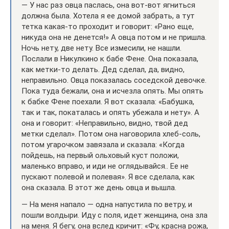
— У нас раз овца паслась, она вот-вот ягниться
должна была. Хотела я ее домой забрать, а тут
тетка какая-то проходит и говорит: «Рано еще,
никуда она не денется!» А овца потом и не пришла.
Ночь нету, две нету. Все измесили, не нашли.
Послали в Никулкино к бабе Фене. Она показала,
как метки-то делать. Дед сделал, да, видно,
неправильно. Овца показалась соседской девочке.
Пока туда бежали, она и исчезла опять. Мы опять
к бабке Фене поехали. Я вот сказала: «Бабушка,
так и так, покаталась и опять убежала и нету». А
она и говорит: «Неправильно, видно, твой дед
метки сделал». Потом она наговорила хлеб-соль,
потом угарочком завязала и сказала: «Когда
пойдешь, на первый ольховый куст положи,
маленько вправо, и иди не оглядывайся.. Ее не
пускают полевой и полевая». Я все сделала, как
она сказала. В этот же день овца и вышла.
— На меня напало — одна напустила по ветру, и
пошли волдыри. Иду с поля, идет женщина, она зла
на меня. Я бегу, она вслед кричит: «Фу, красна рожа,