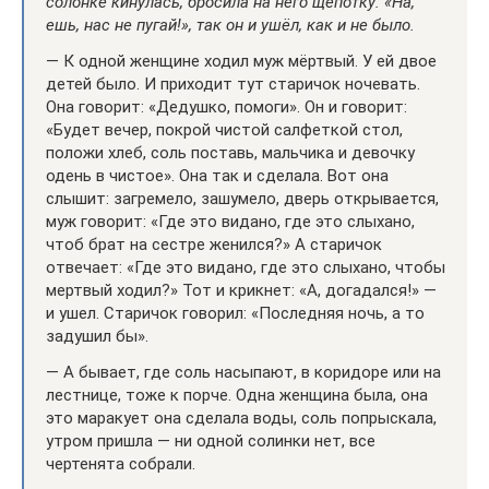
солонке кинулась, бросила на него щепотку: «На,
ешь, нас не пугай!», так он и ушёл, как и не было.
— К одной женщине ходил муж мёртвый. У ей двое
детей было. И приходит тут старичок ночевать.
Она говорит: «Дедушко, помоги». Он и говорит:
«Будет вечер, покрой чистой салфеткой стол,
положи хлеб, соль поставь, мальчика и девочку
одень в чистое». Она так и сделала. Вот она
слышит: загремело, зашумело, дверь открывается,
муж говорит: «Где это видано, где это слыхано,
чтоб брат на сестре женился?» А старичок
отвечает: «Где это видано, где это слыхано, чтобы
мертвый ходил?» Тот и крикнет: «А, догадался!» —
и ушел. Старичок говорил: «Последняя ночь, а то
задушил бы».
— А бывает, где соль насыпают, в коридоре или на
лестнице, тоже к порче. Одна женщина была, она
это маракует она сделала воды, соль попрыскала,
утром пришла — ни одной солинки нет, все
чертенята собрали.