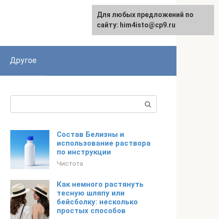
Для любых предложений по
сайту: him4isto@cp9.ru
Другое
Поиск:
Состав Белизны и
использование раствора
по инструкции
Чистота
Как немного растянуть
тесную шляпу или
бейсболку: несколько
простых способов