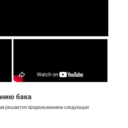
анию бака
лема решается проделыванием следующих