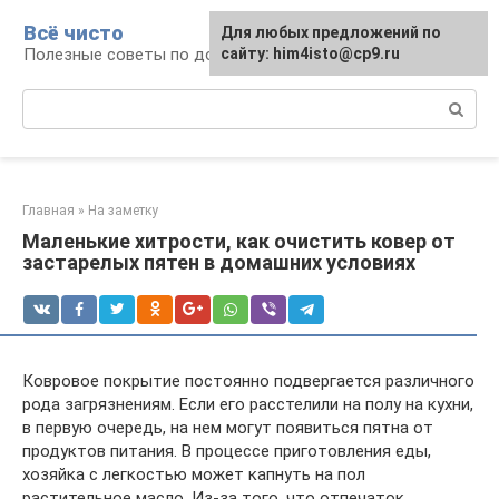
Перейти
Всё чисто
Для любых предложений по
к
Полезные советы по домоводству
сайту: him4isto@cp9.ru
контенту
Поиск:
Главная
»
На заметку
Маленькие хитрости, как очистить ковер от
застарелых пятен в домашних условиях
Ковровое покрытие постоянно подвергается различного
рода загрязнениям. Если его расстелили на полу на кухни,
в первую очередь, на нем могут появиться пятна от
продуктов питания. В процессе приготовления еды,
хозяйка с легкостью может капнуть на пол
растительное масло. Из-за того, что отпечаток