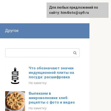
Для любых предложений по
сайту: him4isto@cp9.ru
Другое
Поиск:
Что обозначают значки
индукционной плиты на
посуде: расшифровка
На заметку
Выпекаем в
микроволновке хлеб:
рецепты с фото и видео
На заметку