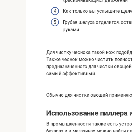
«раскачивающих» движений.
Как только вы услышите щелч
Грубая шелуха отделится, ост
руками.
Для чистку чеснока такой нож подой
Также чеснок можно чистить полнос
предназначенного для чистки овощей.
самый эффективный.
Обычно для чистки овощей применяю
Использование пиллера 
В промышленности также есть устрой
базарах и в магазинах можно найти 