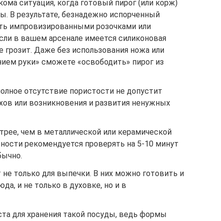
кома ситуация, когда готовый пирог (или корж)
ы. В результате, безнадежно испорченный
ать импровизированными розочками или
если в вашем арсенале имеется силиконовая
е грозит. Даже без использования ножа или
нием руки» сможете «освободить» пирог из
полное отсутствие пористости не допустит
хов или возникновения и развития ненужных
трее, чем в металлической или керамической
вности рекомендуется проверять на 5-10 минут
бычно.
не только для выпечки. В них можно готовить и
а, и не только в духовке, но и в
та для хранения такой посуды, ведь формы