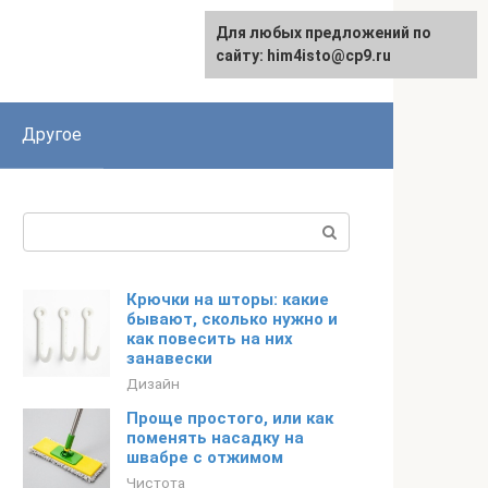
Для любых предложений по
сайту: him4isto@cp9.ru
Другое
Поиск:
Крючки на шторы: какие
бывают, сколько нужно и
как повесить на них
занавески
Дизайн
Проще простого, или как
поменять насадку на
швабре с отжимом
Чистота