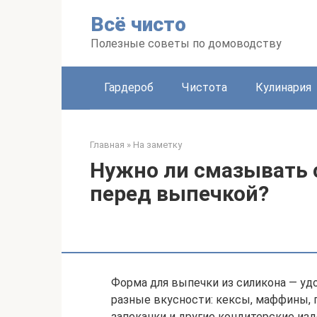
Перейти
Всё чисто
к
контенту
Полезные советы по домоводству
Гардероб
Чистота
Кулинария
Главная
»
На заметку
Нужно ли смазывать
перед выпечкой?
Форма для выпечки из силикона — уд
разные вкусности: кексы, маффины, пи
запеканки и другие кондитерские из