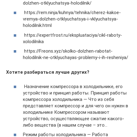
dolzhen-otklyuchatsya-holodilnik/
https://rem.ninja/kuhnya/tehnika/cherez-kakoe-
vremya-dolzhen-otklyuchatsya-i-vklyuchatsya-
holodilnik.html
https://expertfrost.ru/ekspluataciya/cikl-raboty-
xolodilnika
https://Freons.xyz/skolko-dolzhen-rabotat-
holodilnik-ne-otklyuchayas-problemy-i-ih-resheniya/
Хотите разбираться лучше других?
Назначение компрессора в холодильнике, его
устройство и принцип работы. Принцип работы
компрессора холодильника — Что из себя
представляет компрессор и для чего он нужен в
холодильнике Компрессором называют
устройство, осуществляющее сжатие какого-
либо вещества (в нашем случае – это…
Режим работы холодильника — Работа