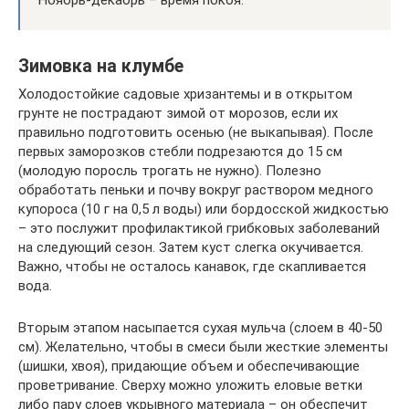
Ноябрь-декабрь – время покоя.
Зимовка на клумбе
Холодостойкие садовые хризантемы и в открытом
грунте не пострадают зимой от морозов, если их
правильно подготовить осенью (не выкапывая). После
первых заморозков стебли подрезаются до 15 см
(молодую поросль трогать не нужно). Полезно
обработать пеньки и почву вокруг раствором медного
купороса (10 г на 0,5 л воды) или бордосской жидкостью
– это послужит профилактикой грибковых заболеваний
на следующий сезон. Затем куст слегка окучивается.
Важно, чтобы не осталось канавок, где скапливается
вода.
Вторым этапом насыпается сухая мульча (слоем в 40-50
см). Желательно, чтобы в смеси были жесткие элементы
(шишки, хвоя), придающие объем и обеспечивающие
проветривание. Сверху можно уложить еловые ветки
либо пару слоев укрывного материала – он обеспечит