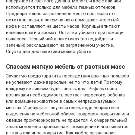
поверхности светлого дивана. Молотый кофе или чай
используется только для мебели темных оттенков.
Предварительно загрязненное место протирают от
остатков пищи, а затем на него помещают молотый
кофе и оставляют на шесть часов. Крупицы впитают
излишки влаги и аромат. Остатки убирают при помощи
пылесоса. Черный чай в пакетиках (но подойдет и
зеленый) раскладывают на загрязненном участке.
Спустя два дня пакетики можно убрать.
Спасаем мягкую мебель от рвотных масс
Зачастую предотвратить последствия рвотных позывов
не успевают даже взрослые, не то что дети! Поэтому
каждому не лишним будет знать, как . Рефлекторно
возникшая необходимость застает взрослого, ребенка
или домашнее животное в самых непредсказуемых
местах. И результат неутешителен, ведь неприятные
выделения на мебельной обивке, ковровом покрытии или
одежде проигнорировать не придется. А омерзительный
запах мгновенно пронизывает помещение и впитывается
в ткань или иное покрытие. Как любое загрязнение,