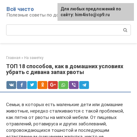
Перейти
Всё чисто
Для любых предложений по
к
Полезные советы по домоводству
сайту: him4isto@cp9.ru
контенту
Поиск:
Главная
»
На заметку
ТОП 18 способов, как в домашних условиях
убрать с дивана запах рвоты
Семьи, в которых есть маленькие дети или домашние
животные, нередко сталкиваются с такой проблемой,
как пятна от рвоты на мягкой мебели. От пищевых
отравлений, ротавируса и других заболеваний,
сопровождающихся тошнотой и последующим
естественным очищением желудка, никто не