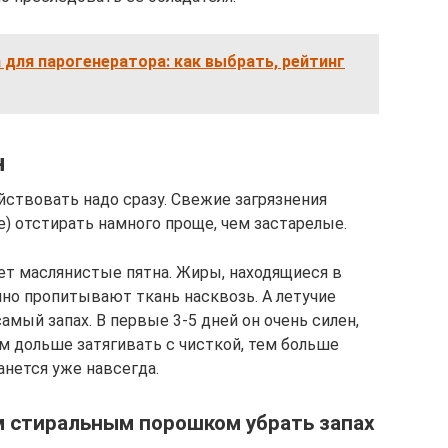
 для парогенератора: как выбрать, рейтинг
н
йствовать надо сразу. Свежие загрязнения
) отстирать намного проще, чем застарелые.
ет маслянистые пятна. Жиры, находящиеся в
нно пропитывают ткань насквозь. А летучие
амый запах. В первые 3-5 дней он очень силен,
ем дольше затягивать с чисткой, тем больше
анется уже навсегда.
 стиральным порошком убрать запах