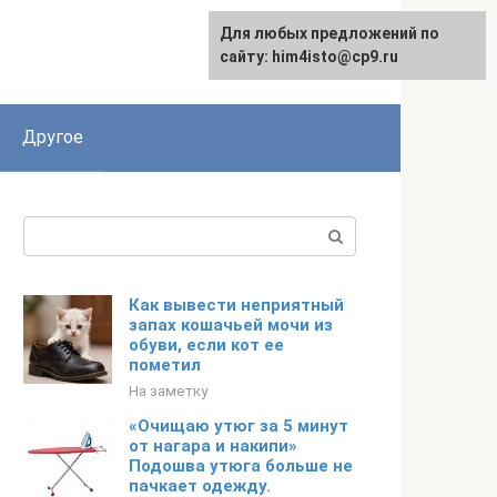
Для любых предложений по
сайту: him4isto@cp9.ru
Другое
Поиск:
Как вывести неприятный
запах кошачьей мочи из
обуви, если кот ее
пометил
На заметку
«Очищаю утюг за 5 минут
от нагара и накипи»
Подошва утюга больше не
пачкает одежду.