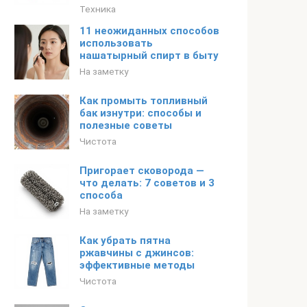
Техника
11 неожиданных способов
использовать
нашатырный спирт в быту
На заметку
Как промыть топливный
бак изнутри: способы и
полезные советы
Чистота
Пригорает сковорода —
что делать: 7 советов и 3
способа
На заметку
Как убрать пятна
ржавчины с джинсов:
эффективные методы
Чистота