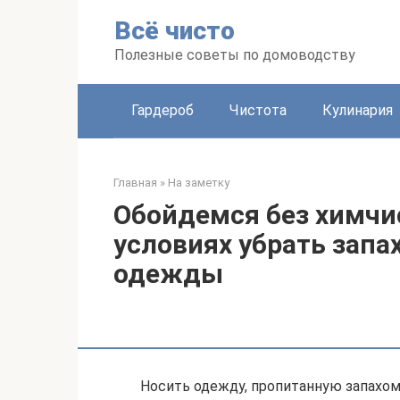
Перейти
Всё чисто
к
контенту
Полезные советы по домоводству
Гардероб
Чистота
Кулинария
Главная
»
На заметку
Обойдемся без химчи
условиях убрать запах
одежды
Носить одежду, пропитанную запахом 