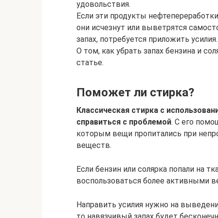
удовольствия.
Если эти продукты нефтепереработки п
они исчезнут или выветрятся самосто
запах, потребуется приложить усилия.
О том, как убрать запах бензина и со
статье.
Поможет ли стирка?
Классическая стирка с использова
справиться с проблемой
. С его пом
которым вещи пропитались при непр
веществ.
Если бензин или солярка попали на тк
воспользоваться более активными в
Направить усилия нужно на выведение
то навязчивый запах будет бесконечн