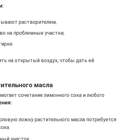
м:
итывают растворителем;
во на проблемные участки;
тирке.
ть на открытый воздух, чтобы дать ей
тительного масла
могает сочетание лимонного сока и любого
ения:
оловую ложку растительного масла потребуется
ока.
ный участок.