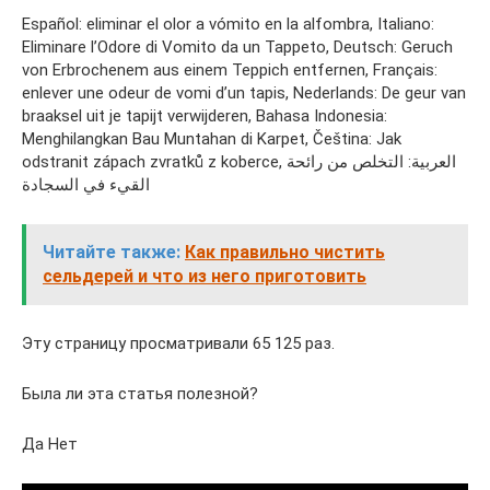
Español: eliminar el olor a vómito en la alfombra, Italiano:
Eliminare l’Odore di Vomito da un Tappeto, Deutsch: Geruch
von Erbrochenem aus einem Teppich entfernen, Français:
enlever une odeur de vomi d’un tapis, Nederlands: De geur van
braaksel uit je tapijt verwijderen, Bahasa Indonesia:
Menghilangkan Bau Muntahan di Karpet, Čeština: Jak
odstranit zápach zvratků z koberce, العربية: التخلص من رائحة
القيء في السجادة
Читайте также:
Как правильно чистить
сельдерей и что из него приготовить
Эту страницу просматривали 65 125 раз.
Была ли эта статья полезной?
Да Нет