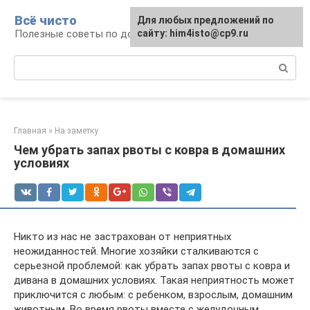
Перейти
Всё чисто
Для любых предложений по
к
Полезные советы по домоводству
сайту: him4isto@cp9.ru
контенту
Поиск:
Главная
»
На заметку
Чем убрать запах рвоты с ковра в домашних
условиях
Никто из нас не застрахован от неприятных
неожиданностей. Многие хозяйки сталкиваются с
серьезной проблемой: как убрать запах рвоты с ковра и
дивана в домашних условиях. Такая неприятность может
приключится с любым: с ребенком, взрослым, домашним
животным. Во время рвоты вместе с желудочным