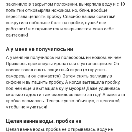
заклинило в закрытом положении. вычерпала воду и с 10
попытки отковыряла ножиком. но, блин, вообще
перестала цеплять пробку. Спасибо вашим советам!
выкрутила побольше болт на пробке, вуаля! все
работает! и открывается и закрывается. сама себе
сантехник!
А у меня не получилось ни
А у меня не получилось ни полесосом, ни ножом, ни чем.
Пришлось проконсультироваться с установщиком. Он
посоветовал снять защитный экран (открутить
саморезы и он снимается). Затем снять заглушку в
сифоне и вытащить пробку. А когда вытащила пробку,
под ней еще и вытащила кучу мусора! Даже удивилась
сколько гадости там скопилось всего за год! А сама эта
пробка сломалась. Теперь куплю обычную, с цепочкой,
чтобы не мучаться!
Целая ванна воды. пробка не
Целая ванна воды. пробка не открывалась. воду не