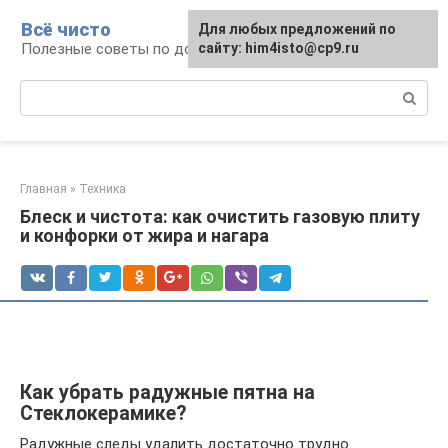
Перейти
Всё чисто
Для любых предложений по
к
Полезные советы по домоводству
сайту: him4isto@cp9.ru
контенту
Поиск:
Главная
»
Техника
Блеск и чистота: как очистить газовую плиту
и конфорки от жира и нагара
Как убрать радужные пятна на
Стеклокерамике?
Радужные следы удалить достаточно трудно.