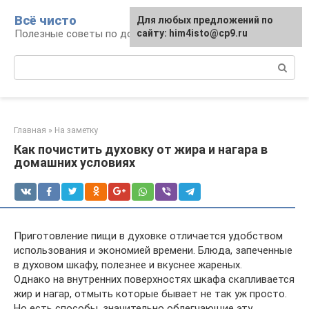
Перейти
Всё чисто
Для любых предложений по
к
Полезные советы по домоводству
сайту: him4isto@cp9.ru
контенту
Поиск:
Главная
»
На заметку
Как почистить духовку от жира и нагара в
домашних условиях
Приготовление пищи в духовке отличается удобством
использования и экономией времени. Блюда, запеченные
в духовом шкафу, полезнее и вкуснее жареных.
Однако на внутренних поверхностях шкафа скапливается
жир и нагар, отмыть которые бывает не так уж просто.
Но есть способы, значительно облегчающие эту