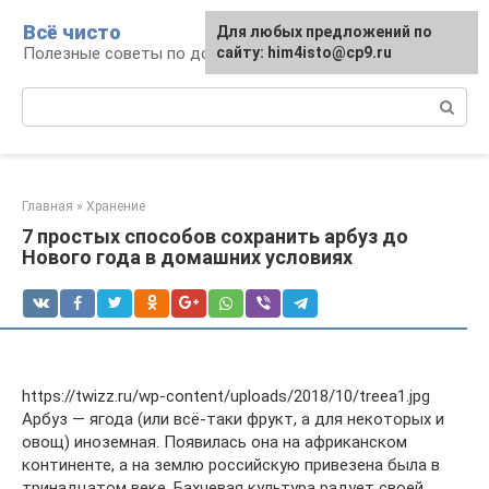
Перейти
Всё чисто
Для любых предложений по
к
Полезные советы по домоводству
сайту: him4isto@cp9.ru
контенту
Поиск:
Главная
»
Хранение
7 простых способов сохранить арбуз до
Нового года в домашних условиях
https://twizz.ru/wp-content/uploads/2018/10/treea1.jpg
Арбуз — ягода (или всё-таки фрукт, а для некоторых и
овощ) иноземная. Появилась она на африканском
континенте, а на землю российскую привезена была в
тринадцатом веке. Бахчевая культура радует своей