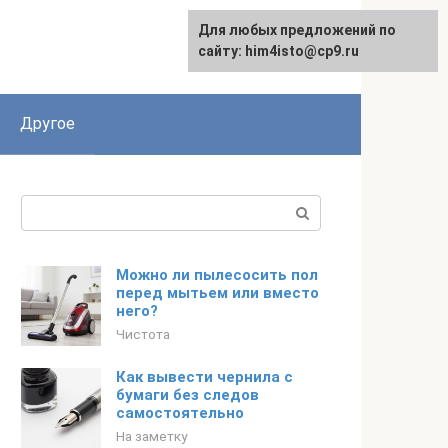
Для любых предложений по
сайту: him4isto@cp9.ru
Другое
Поиск:
Можно ли пылесосить пол
перед мытьем или вместо
него?
Чистота
Как вывести чернила с
бумаги без следов
самостоятельно
На заметку