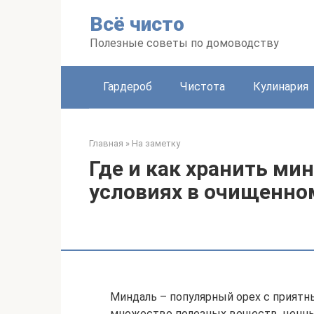
Перейти
Всё чисто
к
контенту
Полезные советы по домоводству
Гардероб
Чистота
Кулинария
Главная
»
На заметку
Где и как хранить ми
условиях в очищенно
Миндаль – популярный орех с приятн
множество полезных веществ, ценных