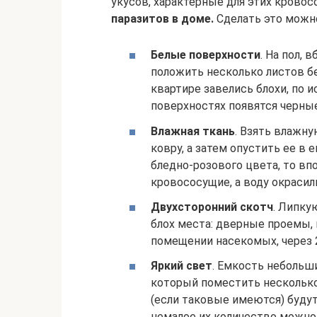
укусов, характерные для этих кровос
паразитов в доме.
Сделать это можн
Белые поверхности
. На пол, 
положить несколько листов бе
квартире завелись блохи, по 
поверхностях появятся черные
Влажная ткань
. Взять влажну
ковру, а затем опустить ее в 
бледно-розового цвета, то вп
кровососущие, а воду окрасил
Двухсторонний скотч
. Липку
блох места: дверные проемы, 
помещении насекомых, через 2
Яркий свет
. Емкость небольш
который поместить несколько
(если таковые имеются) будут
немалое их количество можно