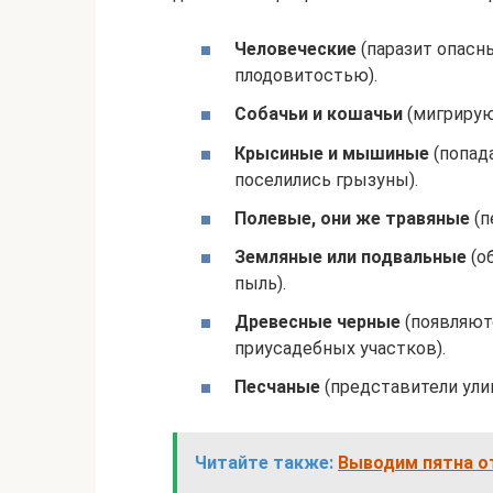
Человеческие
(паразит опасн
плодовитостью).
Собачьи и кошачьи
(мигрирую
Крысиные и мышиные
(попада
поселились грызуны).
Полевые, они же травяные
(п
Земляные или подвальные
(об
пыль).
Древесные черные
(появляют
приусадебных участков).
Песчаные
(представители улиц
Читайте также:
Выводим пятна о