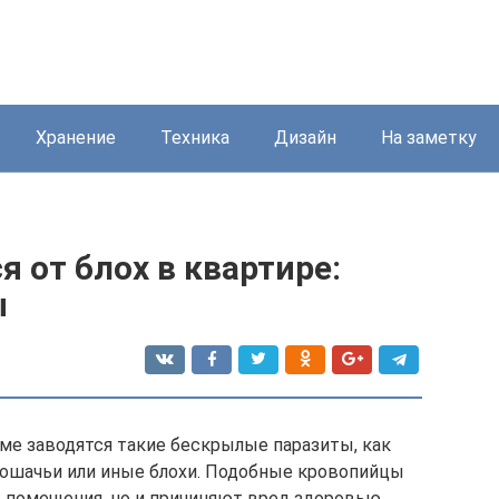
Хранение
Техника
Дизайн
На заметку
я от блох в квартире:
ы
оме заводятся такие бескрылые паразиты, как
 кошачьи или иные блохи. Подобные кровопийцы
 помещения, но и причиняют вред здоровью