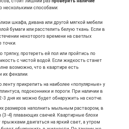
осов, стоит лишний раз
проверить наличие
о несколькими способами:
вблизи шкафа, дивана или другой мягкой мебели
лой бумаги или расстелить белую ткань. Если в
истечении некоторого времени на светлых
 точки.
ю тряпку, протереть ей пол или пройтись по
емкость с чистой водой. Если жидкость станет
олне возможно, что в квартире есть
и их фекалии.
ю ленту прикрепить на наиболее «популярные» у
плинтуса, подоконники и пороги. При наличии в
-3 дня их можно будет обнаружить на скотче.
их размеров наполнить мыльным раствором, в
 (3-4) плавающих свечей. Квартирные блохи
 прыжками двигаться на яркий свет, а утром
 будет обнаружить в жидкости. По такому же