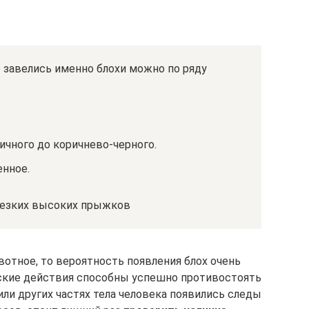
е завелись именно блохи можно по ряду
ичного до коричнево-черного.
енное.
резких высоких прыжков
отное, то вероятность появления блох очень
еские действия способны успешно противостоять
или других частях тела человека появились следы