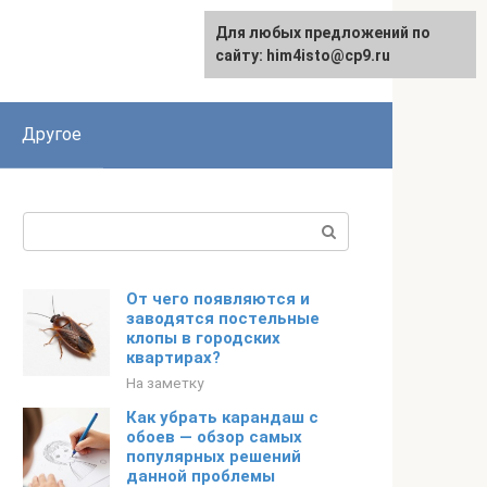
Для любых предложений по
сайту: him4isto@cp9.ru
Другое
Поиск:
От чего появляются и
заводятся постельные
клопы в городских
квартирах?
На заметку
Как убрать карандаш с
обоев — обзор самых
популярных решений
данной проблемы