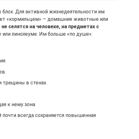
х блох. Для активной жизнедеятельности им
удет «кормильцем» — домашние животные или
е селятся на человеке, на предметах с
у или линолеуме. Им больше «по душе»:
ия.
ев.
и трещины в стенах.
ая к нему зона.
й почти всегда сохраняется повышенная