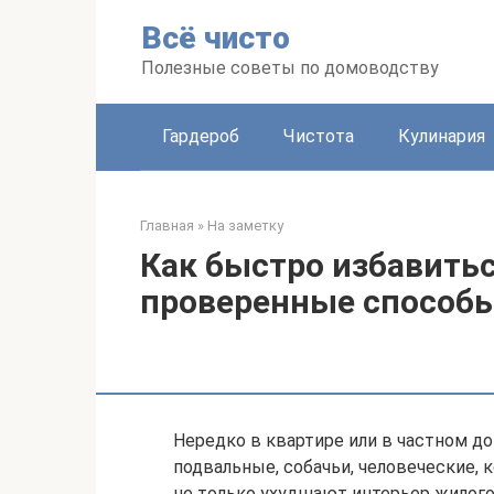
Перейти
Всё чисто
к
контенту
Полезные советы по домоводству
Гардероб
Чистота
Кулинария
Главная
»
На заметку
Как быстро избавитьс
проверенные способ
Нередко в квартире или в частном д
подвальные, собачьи, человеческие,
не только ухудшают интерьер жилого