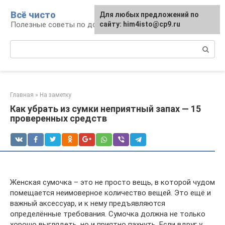
Перейти
Всё чисто
Для любых предложений по
к
Полезные советы по домоводству
сайту: him4isto@cp9.ru
контенту
Поиск:
Главная
»
На заметку
Как убрать из сумки неприятный запах — 15
проверенных средств
Женская сумочка – это не просто вещь, в которой чудом
помещается неимоверное количество вещей. Это ещё и
важный аксессуар, и к нему предъявляются
определённые требования. Сумочка должна не только
хорошо выглядеть, но и приятно пахнуть. Если вдруг у