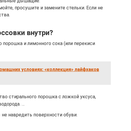
иальные дышащие.
йте, просушите и замените стельки. Если не
тва.
оссовки внутри?
о порошка и лимонного сока (или перекиси
омашних условиях: «коллекция» лайфхаков
во стирального порошка с ложкой уксуса,
водорода. …
 не навредить поверхности обуви.