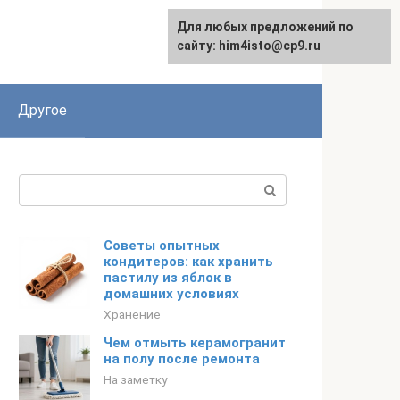
Для любых предложений по
сайту: him4isto@cp9.ru
Другое
Поиск:
Советы опытных
кондитеров: как хранить
пастилу из яблок в
домашних условиях
Хранение
Чем отмыть керамогранит
на полу после ремонта
На заметку