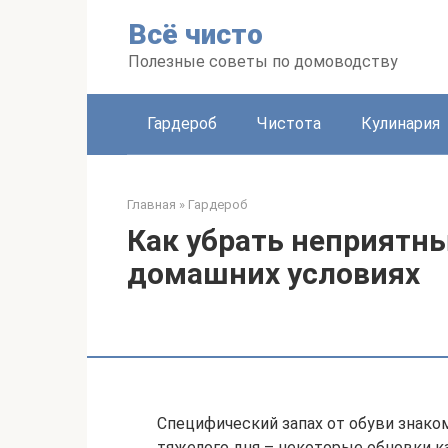
Перейти
Всё чисто
к
контенту
Полезные советы по домоводству
Гардероб
Чистота
Кулинария
Главная
»
Гардероб
Как убрать неприятны
домашних условиях
Специфический запах от обуви знако
тяжелого дня – некоторые обновки к