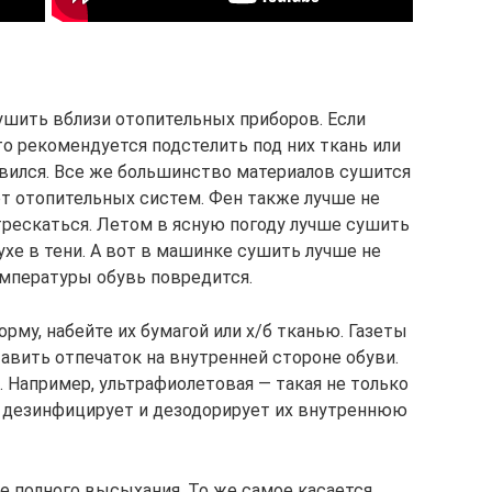
шить вблизи отопительных приборов. Если
то рекомендуется подстелить под них ткань или
авился. Все же большинство материалов сушится
от отопительных систем. Фен также лучше не
трескаться. Летом в ясную погоду лучше сушить
хе в тени. А вот в машинке сушить лучше не
мпературы обувь повредится.
му, набейте их бумагой или х/б тканью. Газеты
тавить отпечаток на внутренней стороне обуви.
 Например, ультрафиолетовая — такая не только
и дезинфицирует и дезодорирует их внутреннюю
е полного высыхания. То же самое касается