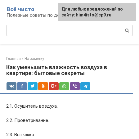
Перейти
Всё чисто
Для любых предложений по
к
Полезные советы по домоводству
сайту: him4isto@cp9.ru
контенту
Поиск:
Главная
»
На заметку
Как уменьшить влажность воздуха в
квартире: бытовые секреты
2.1. Осушитель воздуха.
2.2. Проветривание.
2.3. Вытяжка.