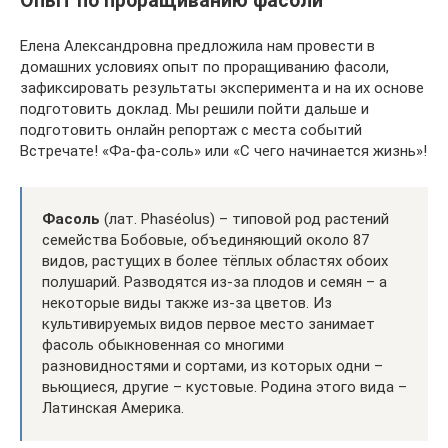
Опыт по проращиванию фасоли
Елена Александровна предложила нам провести в
домашних условиях опыт по проращиванию фасоли,
зафиксировать результаты эксперимента и на их основе
подготовить доклад. Мы решили пойти дальше и
подготовить онлайн репортаж с места событий
Встречате! «Фа-фа-соль» или «С чего начинается жизнь»!
Фасоль
(лат. Phaséolus) – типовой род растений
семейства Бобовые, объединяющий около 87
видов, растущих в более тёплых областях обоих
полушарий. Разводятся из-за плодов и семян – а
некоторые виды также из-за цветов. Из
культивируемых видов первое место занимает
фасоль обыкновенная со многими
разновидностями и сортами, из которых одни –
вьющиеся, другие – кустовые. Родина этого вида –
Латинская Америка.