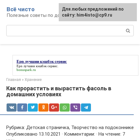
Перейти
Всё чисто
Для любых предложений по
к
Полезные советы по домоводству
сайту: him4isto@cp9.ru
контенту
Поиск:
Epn лучшии кэшбэк сервис
Epn лучшии кэшбэк сервис
.
bonuspark.ru
Главная
»
Хранение
Как прорастить и вырастить фасоль в
домашних условиях
Рубрика: Детская страничка, Творчество на подоконнике
Опубликовано 13.10.2021 · Комментарии: · На чтение: 7