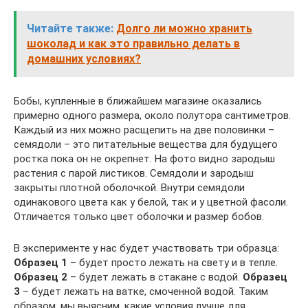
Читайте также:
Долго ли можно хранить
шоколад и как это правильно делать в
домашних условиях?
Бобы, купленные в ближайшем магазине оказались
примерно одного размера, около полутора сантиметров.
Каждый из них можно расщепить на две половинки –
семядоли – это питательные вещества для будущего
ростка пока он не окрепнет. На фото видно зародыш
растения с парой листиков. Семядоли и зародыш
закрыты плотной оболочкой. Внутри семядоли
одинакового цвета как у белой, так и у цветной фасоли.
Отличается только цвет оболочки и размер бобов.
В эксперименте у нас будет участвовать три образца:
Образец 1
– будет просто лежать на свету и в тепле.
Образец 2
– будет лежать в стакане с водой.
Образец
3
– будет лежать на ватке, смоченной водой. Таким
образом, мы выясним, какие условия лучше для