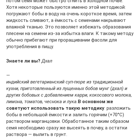
потом семя может быстро сгнить в холодной почве.
Хотя некоторые пользуются именно этой методикой:
погружают бобы в воду на очень короткое время, затем
жидкость сливают, а ёмкость с семенами накрывают
влажной тканью. Это позволяет избежать образования
плесени на семени из-за избытка влаги. К такому методу
обычно прибегают при проращивании фасоли для
употребления в пищу.
Знаете ли вы?
Дхал
—
индийский вегетарианский суп-пюре из традиционной
кухни, приготовленный из лущенных бобов мунг (дхал) и
других бобовых с добавлением карри, кокосового молока,
лимона, томатов, чеснока и лука.
В основном же
советуют использовать такую методику
: разложить
бобы в небольшой ёмкости и залить горячим (+70°С)
раствором марганцовки. Обработанное таким образом
семя необходимо сразу же высеять в почву, а остатки
раствора — вылить в грунт.