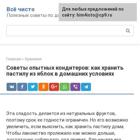
Перейти
Всё чисто
Для любых предложений по
к
Полезные советы по домоводству
сайту: him4isto@cp9.ru
контенту
Поиск:
Главная
»
Хранение
Советы опытных кондитеров: как хранить
пастилу из яблок в домашних условиях
Эта сладость делается из натуральных фруктов,
поэтому срок ее годности ограничен. Но его возможно
увеличить, если выяснить, как хранить пастилу дома.
Чтобы лакомство пролежало как можно дольше,
достаточно соблюдать ряд правил. Для начала его