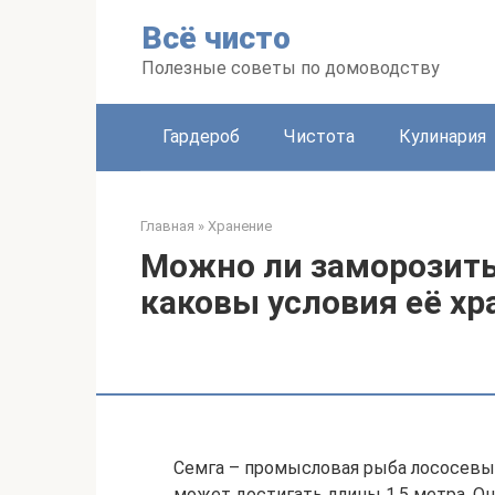
Перейти
Всё чисто
к
контенту
Полезные советы по домоводству
Гардероб
Чистота
Кулинария
Главная
»
Хранение
Можно ли заморозить
каковы условия её хр
Семга – промысловая рыба лососевых
может достигать длины 1,5 метра. О