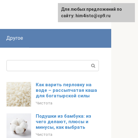
Для любых предложений по
сайту: him4isto@cp9.ru
Другое
Поиск:
Как варить перловку на
воде – рассыпчатая каша
для богатырской силы
Чистота
Подушки из бамбука: из
чего делают, плюсы и
минусы, как выбрать
Чистота