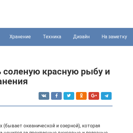
Хранение
Техника
Дизайн
На заметку
 соленую красную рыбу и
анения
 (бывает океанической и озерной), которая
на ценится за прекрасные вкусовые и полезные